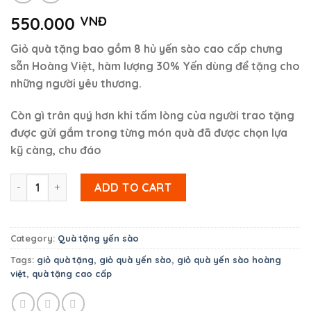
550.000
VNĐ
Giỏ quà tặng bao gồm 8 hủ yến sào cao cấp chưng
sẵn Hoàng Việt, hàm lượng 30% Yến dùng để tặng cho
những người yêu thương.
Còn gì trân quý hơn khi tấm lòng của người trao tặng
được gửi gắm trong từng món quà đã được chọn lựa
kỹ càng, chu đáo
Giỏ quà tặng 8 hũ Yến Sào cao cấp (Mẫu 1) quantity
ADD TO CART
Category:
Quà tặng yến sào
Tags:
giỏ quà tặng
,
giỏ quà yến sào
,
giỏ quà yến sào hoàng
việt
,
quà tặng cao cấp