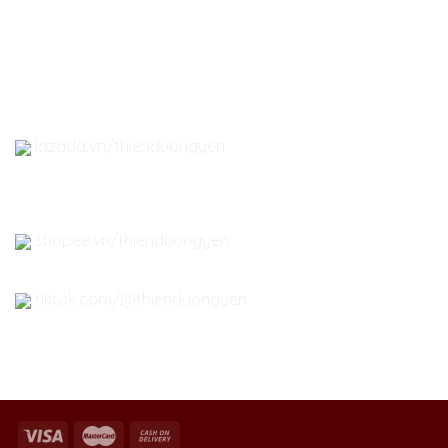
- Đông Trùng Hạ Thảo
-
Phụ kiện Yến Sào
lazada.vn/thienduongyen
shopee.vn/thienduongyen
tiktok.com/@thienduongyen