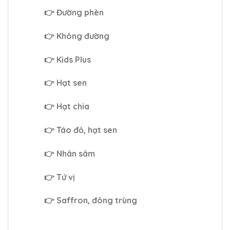
👉 Đường phèn
👉 Không đường
👉 Kids Plus
👉 Hạt sen
👉 Hạt chia
👉 Táo đỏ, hạt sen
👉 Nhân sâm
👉 Tứ vị
👉 Saffron, đông trùng