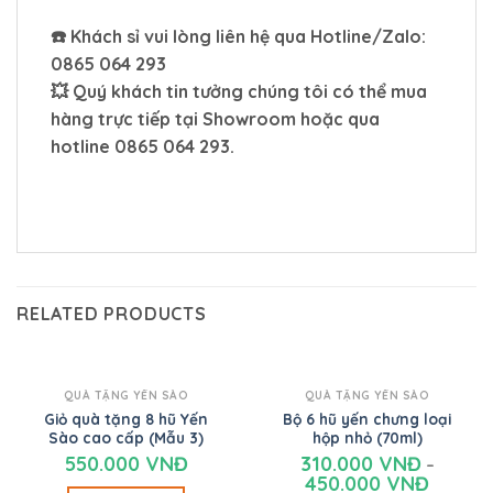
☎️ Khách sỉ vui lòng liên hệ qua Hotline/Zalo:
0865 064 293
💥 Quý khách tin tưởng chúng tôi có thể mua
hàng trực tiếp tại Showroom hoặc qua
hotline
0865 064 293
.
RELATED PRODUCTS
QUÀ TẶNG YẾN SÀO
QUÀ TẶNG YẾN SÀO
Giỏ quà tặng 8 hũ Yến
Bộ 6 hũ yến chưng loại
Sào cao cấp (Mẫu 3)
hộp nhỏ (70ml)
550.000
VNĐ
310.000
VNĐ
–
450.000
VNĐ