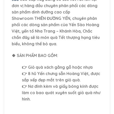
đơn vị hàng đầu chuyên phân phối các dòng
sản phẩm dinh dưỡng cao cấp
Showroom THIÊN ĐƯỜNG YẾN, chuyên phân
phối các dòng sản phẩm của Yến Sào Hoàng
Việt, yến tổ Nha Trang – Khánh Hòa, Chắc
chắn đây sẽ là món quà Tết thượng hạng tiêu
biểu, không thể bỏ qua.
🍀 SẢN PHẨM BAO GỒM:
👉 Giỏ quà xách gằng gỗ hoặc nhựa
👉 8 hũ Yến chưng sẵn Hoàng Việt, được
sắp xếp đẹp mắt trên giỏ quà.
👉 Nơ đính kèm và giấy bóng kính được
làm co bao quát xuyên suốt giỏ quà như
hình.