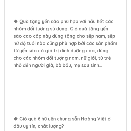
🍀 Quà tặng yến sào phù hợp với hầu hết các
nhóm đối tượng sử dụng. Giỏ quà tặng yến
sào cao cấp này dùng tặng cho sếp nam, sếp
nữ độ tuổi nào cũng phù hợp bởi các sản phẩm
từ yến sào có giá trị dinh dưỡng cao, dùng
cho các nhóm đối tượng nam, nữ giới, từ trẻ
nhỏ đến người già, bà bầu, mẹ sau sinh…
🍀 Giỏ quà 6 hũ yến chưng sẵn Hoàng Việt ở
đâu uy tín, chất lượng?