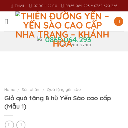
Skip
EMAIL
07:00 - 22:00
0865 064 293 ~ 0762 620 265
to
content
0865.064.293
Tư vấn 7:00-22:00
Home
/
Sản phẩm
/
Quà tặng yến sào
Giỏ quà tặng 8 hũ Yến Sào cao cấp
(Mẫu 1)