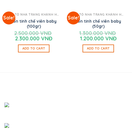
YẾN TỔ NHA TRANG KHÁNH HÒA
YẾN TỔ NHA TRANG KHÁNH HÒA
Sale!
Sale!
Yến tinh chế viên baby
Yến tinh chế viên baby
(100gr)
(50gr)
2.500.000
VNĐ
1.300.000
VNĐ
2.300.000
VNĐ
1.200.000
VNĐ
ADD TO CART
ADD TO CART
SHOWROOM BÌNH DƯƠNG
Địa chỉ:
Đường Bàu Trâm A, Khu Phố 6, Phường Thới
Hòa, Thị Xã Bến Cát, Tỉnh Bình Dương
Email:
thienduongyen@gmail.com