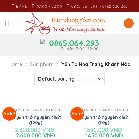
Skip
EMAIL
07:00 - 22:00
0865 064 293 ~ 0762 620 265
to
content
0865.064.293
Tư vấn 7:00-22:00
Home
/
Sản phẩm
/
Yến Tổ Nha Trang Khánh Hòa
YẾN TỔ NHA TRANG KHÁNH HÒA
YẾN TỔ NHA TRANG KHÁNH HÒA
Sale!
Sale!
Tổ yến thô nguyên chất
Tổ yến thô nguyên chất
(100g)
(50g)
2.800.000
VNĐ
1.550.000
VNĐ
2.600.000
VNĐ
1.450.000
VNĐ