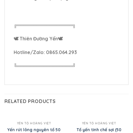
╔═════════════════╗
🕊
Thiên Đường Yến
🕊
Hotline/Zalo: 0865.064.293
╚═════════════════╝
RELATED PRODUCTS
YẾN TỔ HOÀNG VIỆT
YẾN TỔ HOÀNG VIỆT
Yến rút lông nguyên tổ 50
Tổ yến tinh chế sợi (50