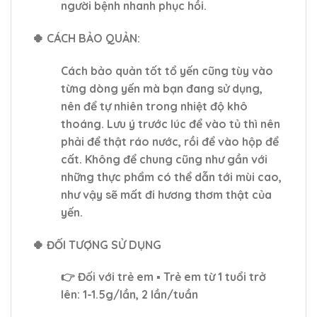
người bệnh nhanh phục hồi.
🍀 CÁCH BẢO QUẢN:
Cách bảo quản tốt tổ yến cũng tùy vào
từng dòng yến mà bạn đang sử dụng,
nên để tự nhiên trong nhiệt độ khô
thoáng. Lưu ý trước lúc để vào tủ thì nên
phải để thật ráo nước, rồi để vào hộp để
cất. Không để chung cũng như gần với
những thực phẩm có thể dẫn tới mùi cao,
như vậy sẽ mất đi hương thơm thật của
yến.
🍀 ĐỐI TƯỢNG SỬ DỤNG
👉 Đối với trẻ em ▪ Trẻ em từ 1 tuổi trở
lên: 1-1.5g/lần, 2 lần/tuần