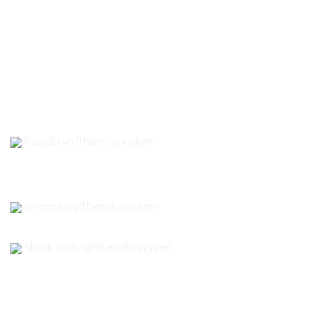
-
Yến tổ Nha Trang
-
Quà tặng Yến Sào
- Đông Trùng Hạ Thảo
-
Phụ kiện Yến Sào
lazada.vn/thienduongyen
shopee.vn/thienduongyen
tiktok.com/@thienduongyen