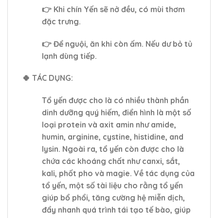
👉 Khi chín Yến sẽ nở đều, có mùi thơm
đặc trưng.
👉 Để nguội, ăn khi còn ấm. Nếu dư bỏ tủ
lạnh dùng tiếp.
🍀 TÁC DỤNG:
Tổ yến được cho là có nhiều thành phần
dinh dưỡng quý hiếm, điển hình là một số
loại protein và axit amin như amide,
humin, arginine, cystine, histidine, and
lysin. Ngoài ra, tổ yến còn được cho là
chứa các khoáng chất như canxi, sắt,
kali, phốt pho và magie. Về tác dụng của
tổ yến, một số tài liệu cho rằng tổ yến
giúp bổ phổi, tăng cường hệ miễn dịch,
đẩy nhanh quá trình tái tạo tế bào, giúp