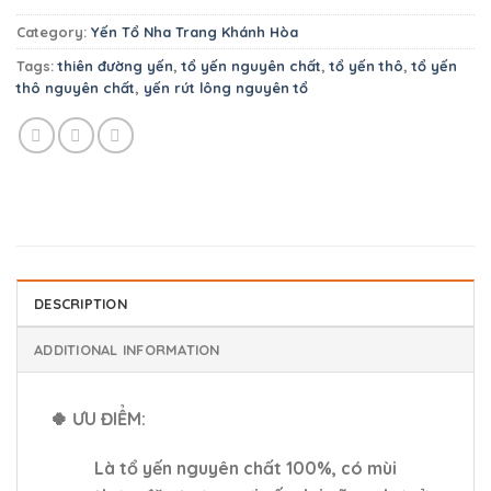
Category:
Yến Tổ Nha Trang Khánh Hòa
Tags:
thiên đường yến
,
tổ yến nguyên chất
,
tổ yến thô
,
tổ yến
thô nguyên chất
,
yến rút lông nguyên tổ
DESCRIPTION
ADDITIONAL INFORMATION
🍀 ƯU ĐIỂM:
Là tổ yến nguyên chất 100%, có mùi