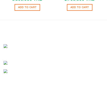
ADD TO CART
ADD TO CART
SHOWROOM BÌNH DƯƠNG
Địa chỉ:
Đường Bàu Trâm A, Khu Phố 6, Phường Thới
Hòa, Thị Xã Bến Cát, Tỉnh Bình Dương
Email:
thienduongyen@gmail.com
Hotline:
0865.064.293 - 0762.620.265
- Giấy chứng nhận đăng ký kinh doanh số:
46C8035743
- Nơi cấp:
Ủy Ban Nhân Dân Thị Xã Bến Cát, Tỉnh Bình
Dương