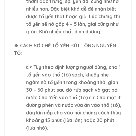
thơm đặc trưng, sợi yến dai cũng như nở
nhiều hơn. Đặc biệt khá dễ để nhận biết
được tổ yến thật hoặc giả. Lúc chưng thì
tổ yến sẽ nở gấp 4 – 5 lần, giai cũng như
giòn. Khá nhiều chất dinh dưỡng.
🍀 CÁCH SƠ CHẾ TỔ YẾN RÚT LÔNG NGUYÊN
TỔ:
👉 Tùy theo định lượng người dùng, cho 1
tổ yến vào thố (tô) sạch, khuấy nhẹ
ngâm nở tổ yến trong khoảng thời gian
30 – 60 phút sau đó rửa sạch và gạt bỏ
nước Cho Yến vào thố (tô) sứ. Cho một ít
đường phèn và nước vừa ăn vào thố (tô),
đậy kín nắp cho vào nồi chưng cách thủy
khoảng 15 phút (lửa lớn) hoặc 20 phút
(lửa nhỏ).