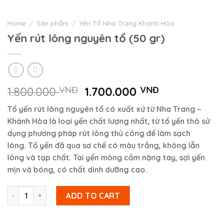
Home
/
Sản phẩm
/
Yến Tổ Nha Trang Khánh Hòa
Yến rút lông nguyên tổ (50 gr)
1.800.000
VNĐ
1.700.000
VNĐ
Tổ yến rút lông nguyên tổ có xuất xứ từ Nha Trang –
Khánh Hòa là loại yến chất lượng nhất, từ tổ yến thô sử
dụng phương pháp rút lông thủ công để làm sạch
lông. Tổ yến đã qua sơ chế có màu trắng, không lẫn
lông và tạp chất. Tai yến mỏng cầm nặng tay, sợi yến
mịn và bóng, có chất dinh dưỡng cao.
Yến rút lông nguyên tổ (50 gr) quantity
ADD TO CART