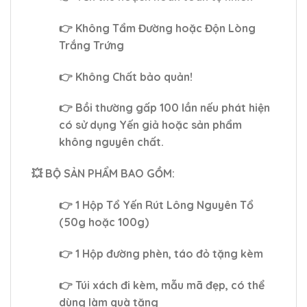
👉 Không Tẩm Đường hoặc Độn Lòng
Trắng Trứng
👉 Không Chất bảo quản!
👉 Bồi thường gấp 100 lần nếu phát hiện
có sử dụng Yến giả hoặc sản phẩm
không nguyên chất.
💥 BỘ SẢN PHẨM BAO GỒM:
👉 1 Hộp Tổ Yến Rút Lông Nguyên Tổ
(50g hoặc 100g)
👉 1 Hộp đường phèn, táo đỏ tặng kèm
👉 Túi xách đi kèm, mẫu mã đẹp, có thể
dùng làm quà tặng