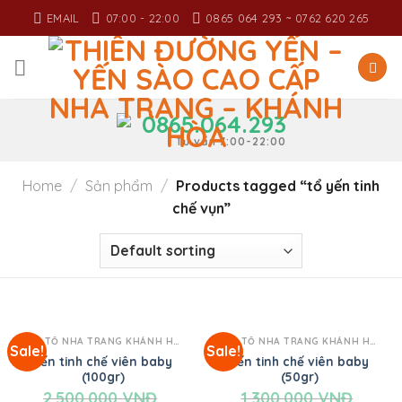
Skip
EMAIL
07:00 - 22:00
0865 064 293 ~ 0762 620 265
to
content
0865.064.293
Tư vấn 7:00-22:00
Home
/
Sản phẩm
/
Products tagged “tổ yến tinh
chế vụn”
YẾN TỔ NHA TRANG KHÁNH HÒA
YẾN TỔ NHA TRANG KHÁNH HÒA
Sale!
Sale!
Yến tinh chế viên baby
Yến tinh chế viên baby
(100gr)
(50gr)
2.500.000
VNĐ
1.300.000
VNĐ