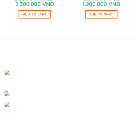
2.300.000
VNĐ
1.200.000
VNĐ
ADD TO CART
ADD TO CART
SHOWROOM BÌNH DƯƠNG
Địa chỉ:
Đường Bàu Trâm A, Khu Phố 6, Phường Thới
Hòa, Thị Xã Bến Cát, Tỉnh Bình Dương
Email:
thienduongyen@gmail.com
Hotline:
0865.064.293 - 0762.620.265
- Giấy chứng nhận đăng ký kinh doanh số:
46C8035743
- Nơi cấp:
Ủy Ban Nhân Dân Thị Xã Bến Cát, Tỉnh Bình