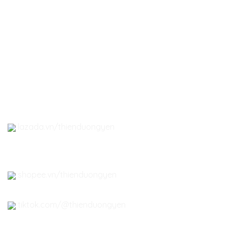
-
Yến tổ Hoàng Việt
-
Yến tổ Nha Trang
-
Quà tặng Yến Sào
- Đông Trùng Hạ Thảo
-
Phụ kiện Yến Sào
lazada.vn/thienduongyen
shopee.vn/thienduongyen
tiktok.com/@thienduongyen