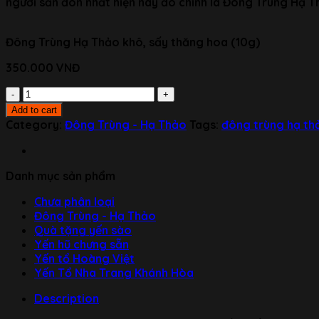
người săn đón nhất hiện nay đó chính là Đông Trùng Hạ T
Đông Trùng Hạ Thảo khô, sấy thăng hoa (10g)
350.000
VNĐ
Đông
Trùng
Add to cart
Hạ
Category:
Đông Trùng - Hạ Thảo
Tags:
đông trùng hạ th
Thảo
khô,
sấy
Danh mục sản phẩm
thăng
hoa
Chưa phân loại
(10g)
Đông Trùng - Hạ Thảo
quantity
Quà tặng yến sào
Yến hũ chưng sẵn
Yến tổ Hoàng Việt
Yến Tổ Nha Trang Khánh Hòa
Description