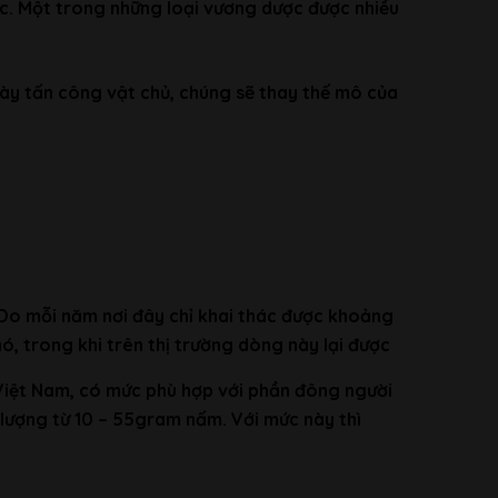
lực. Một trong những loại vương dược được nhiều
 này tấn công vật chủ, chúng sẽ thay thế mô của
 Do mỗi năm nơi đây chỉ khai thác được khoảng
ó, trong khi trên thị trường dòng này lại được
Việt Nam, có mức phù hợp với phần đông người
lượng từ 10 – 55gram nấm. Với mức này thì