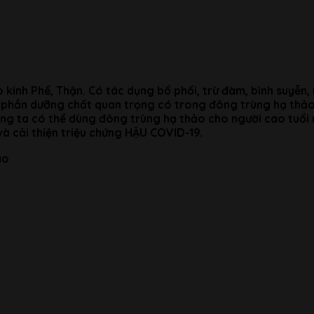
inh Phế, Thận. Có tác dụng bổ phổi, trừ đàm, bình suyễn, íc
nh phần dưỡng chất quan trọng có trong đông trùng hạ thả
húng ta có thể dùng đông trùng hạ thảo cho người cao tuổi
à cải thiện triệu chứng HẬU COVID-19.
ão