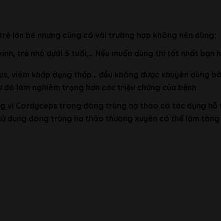
 trẻ lớn bé nhưng cũng có vài trường hợp không nên dùng:
 kinh, trẻ nhỏ dưới 5 tuổi,… Nếu muốn dùng thì tốt nhất bạn 
upus, viêm khớp dạng thấp… đều không được khuyên dùng bở
ừ đó làm nghiêm trọng hơn các triệu chứng của bệnh.
g vì Cordyceps trong đông trùng hạ thảo có tác dụng hỗ t
sử dụng đông trùng hạ thảo thường xuyên có thể làm tăng 