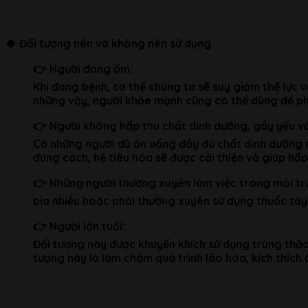
🍀
Đối tượng nên và không nên sử dụng
👉 Người đang ốm:
Khi đang bệnh, cơ thể chúng ta sẽ suy giảm thể lực 
những vậy, người khỏe mạnh cũng có thể dùng để ph
👉 Người không hấp thu chất dinh dưỡng, gầy yếu và
Có những người dù ăn uống đầy đủ chất dinh dưỡng n
đúng cách, hệ tiêu hóa sẽ được cải thiện và giúp hấ
👉 Những người thường xuyên làm việc trong môi trườ
bia nhiều hoặc phải thường xuyên sử dụng thuốc tâ
👉 Người lớn tuổi:
Đối tượng này được khuyến khích sử dụng trùng thảo 
tượng này là làm chậm quá trình lão hóa, kích thích