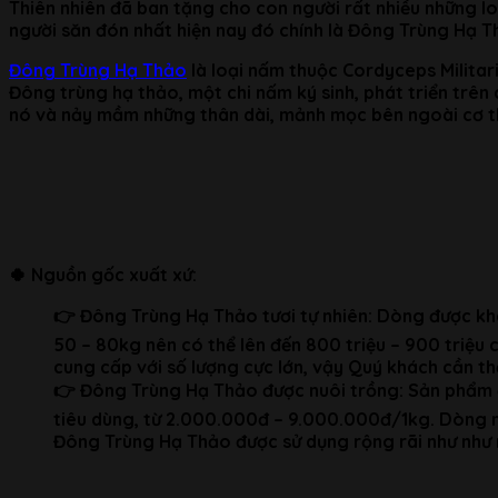
Thiên nhiên đã ban tặng cho con người rất nhiều những lo
người săn đón nhất hiện nay đó chính là Đông Trùng Hạ T
Đông Trùng Hạ Thảo
là loại nấm thuộc Cordyceps Militar
Đông trùng hạ thảo, một chi nấm ký sinh, phát triển trên
nó và nảy mầm những thân dài, mảnh mọc bên ngoài cơ th
🍀
Nguồn gốc xuất xứ:
👉 Đông Trùng Hạ Thảo tươi tự nhiên: Dòng được kha
50 – 80kg nên có thể lên đến 800 triệu – 900 triệu c
cung cấp với số lượng cực lớn, vậy Quý khách cần t
👉 Đông Trùng Hạ Thảo được nuôi trồng: Sản phẩm đ
tiêu dùng, từ 2.000.000đ – 9.000.000đ/1kg. Dòng n
Đông Trùng Hạ Thảo được sử dụng rộng rãi như như