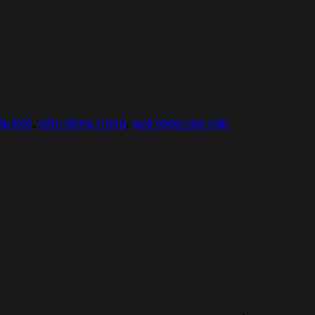
ấy khô
,
nấm đông trùng
,
quà tặng cao cấp