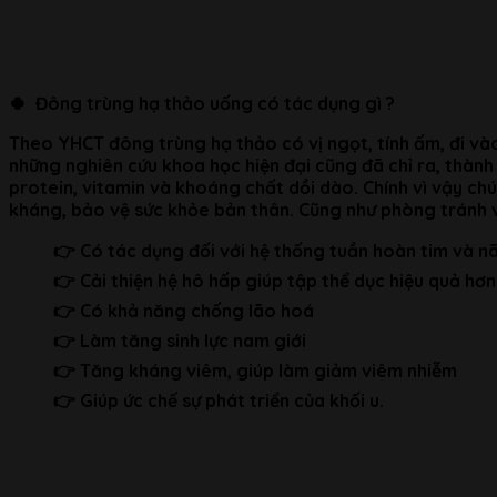
🍀
Đông trùng hạ thảo uống có tác dụng gì ?
Theo YHCT đông trùng hạ thảo có vị ngọt, tính ấm, đi vào k
những nghiên cứu khoa học hiện đại cũng đã chỉ ra, thà
protein, vitamin và khoáng chất dồi dào. Chính vì vậy c
kháng, bảo vệ sức khỏe bản thân. Cũng như phòng tránh v
👉 Có tác dụng đối với hệ thống tuần hoàn tim và n
👉 Cải thiện hệ hô hấp giúp tập thể dục hiệu quả hơn
👉 Có khả năng chống lão hoá
👉 Làm tăng sinh lực nam giới
👉 Tăng kháng viêm, giúp làm giảm viêm nhiễm
👉 Giúp ức chế sự phát triển của khối u.