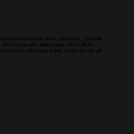
h thận, bồi bổ sức khỏe, trị lao lực,…Còn với
o như Cordycepin, Adenosine, nhóm HEAA,
 như là cách để phòng tránh, nâng cao sức đề