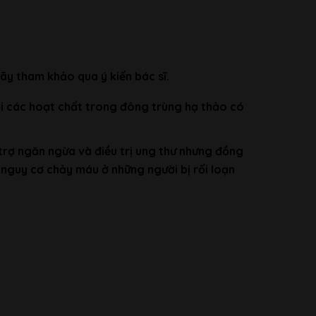
hãy tham khảo qua ý kiến bác sĩ.
i các hoạt chất trong đông trùng hạ thảo có
rợ ngăn ngừa và điều trị ung thư nhưng đồng
nguy cơ chảy máu ở những người bị rối loạn