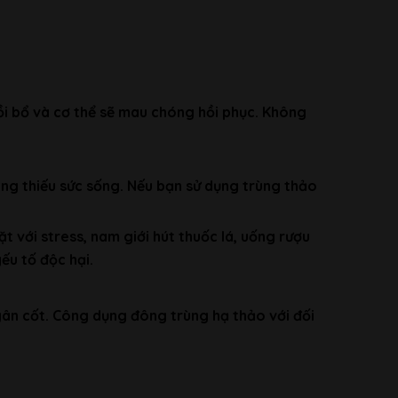
bồi bổ và cơ thể sẽ mau chóng hồi phục. Không
ông thiếu sức sống. Nếu bạn sử dụng trùng thảo
 với stress, nam giới hút thuốc lá, uống rượu
ếu tố độc hại.
 gân cốt. Công dụng đông trùng hạ thảo với đối