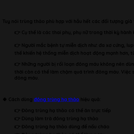
Tuy nói trùng thảo phù hợp với hầu hết các đối tượng già
👉 Cụ thể là các thai phụ, phụ nữ trong thời kỳ hành
👉 Người mắc bệnh tự miễn dịch như: đa xơ cứng, l
thể khiến hệ thống miễn dịch hoạt động mạnh hơn, t
👉 Những người bị rối loạn đông máu không nên dùn
thời còn có thể làm chậm quá trình đông máu. Việc 
đông máu.
🍀
Cách dùng
đông trùng hạ thảo
hiệu quả:
👉 Đông trùng hạ thảo có thể ăn trực tiếp
👉 Dùng làm trà đông trùng hạ thảo
👉 Đông trùng hạ thảo dùng để nấu cháo