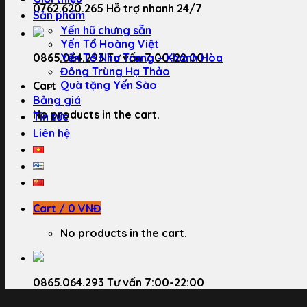
0762.620.265
Hỗ trợ nhanh 24/7
Sản phẩm
Yến hũ chưng sẵn
Yến Tổ Hoàng Việt
0865.064.293
Yến Tổ Nha Trang – Khánh Hòa
Tư vấn 7:00-22:00
Đông Trùng Hạ Thảo
Quà tặng Yến Sào
Cart
Bảng giá
No products in the cart.
Tin tức
Liên hệ
Cart /
0
VNĐ
No products in the cart.
0865.064.293
Tư vấn 7:00-22:00