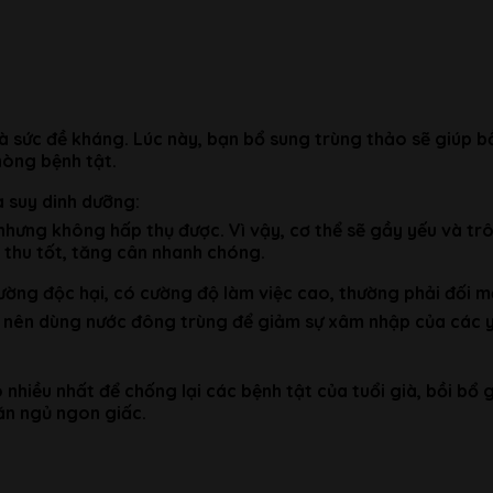
và sức đề kháng. Lúc này, bạn bổ sung trùng thảo sẽ giúp 
òng bệnh tật.
 suy dinh dưỡng:
hưng không hấp thụ được. Vì vậy, cơ thể sẽ gầy yếu và tr
p thu tốt, tăng cân nhanh chóng.
ng độc hại, có cường độ làm việc cao, thường phải đối mặt
y nên dùng nước đông trùng để giảm sự xâm nhập của các y
nhiều nhất để chống lại các bệnh tật của tuổi già, bồi bổ
 ăn ngủ ngon giấc.