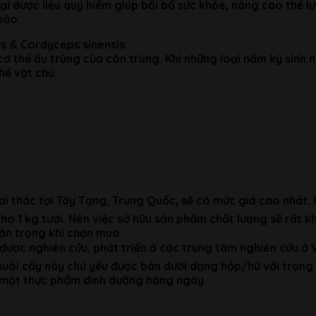
ại dược liệu quý hiếm giúp bồi bổ sức khỏe, nâng cao thể 
hảo.
is & Cordyceps sinensis
 cơ thể ấu trùng của côn trùng. Khi những loại nấm ký sinh
ể vật chủ.
i thác tại Tây Tạng, Trung Quốc, sẽ có mức giá cao nhất.
ho 1 kg tươi. Nên việc sở hữu sản phẩm chất lượng sẽ rất kh
hận trọng khi chọn mua.
ược nghiên cứu, phát triển ở các trung tâm nghiên cứu ở 
uôi cấy này chủ yếu được bán dưới dạng hộp/hũ với trọng 
 một thực phẩm dinh dưỡng hàng ngày.