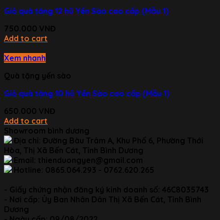
Giỏ quà tặng 12 hũ Yến Sào cao cấp (Mẫu 1)
750.000
VNĐ
Add to cart
Xem nhanh
Quà tặng yến sào
Giỏ quà tặng 10 hũ Yến Sào cao cấp (Mẫu 1)
650.000
VNĐ
Add to cart
Showroom bình dương
Địa chỉ:
Đường Bàu Trâm A, Khu Phố 6, Phường Thới
Hòa, Thị Xã Bến Cát, Tỉnh Bình Dương
Email:
thienduongyen@gmail.com
Hotline:
0865.064.293 - 0762.620.265
- Giấy chứng nhận đăng ký kinh doanh số:
46C8035743
- Nơi cấp:
Ủy Ban Nhân Dân Thị Xã Bến Cát, Tỉnh Bình
Dương
- Ngày cấp:
09/08/2022