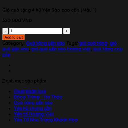
Giỏ quà tặng 4 hũ Yến Sào cao cấp (Mẫu 1)
320.000
VNĐ
Giỏ
quà
Add to cart
tặng
Category:
Quà tặng yến sào
Tags:
giỏ quà tặng
,
giỏ
4
quà yến sào
,
giỏ quà yến sào hoàng việt
,
quà tặng cao
hũ
cấp
Yến
Sào
cao
cấp
Danh mục sản phẩm
(Mẫu
1)
Chưa phân loại
quantity
Đông Trùng - Hạ Thảo
Quà tặng yến sào
Yến hũ chưng sẵn
Yến tổ Hoàng Việt
Yến Tổ Nha Trang Khánh Hòa