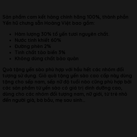
Sản phẩm cam kết hảng chính hãng 100%, thành phần
Yến hũ chưng sẵn Hoàng Việt bao gồm:
Hàm lượng 30% tổ yến tươi nguyên chất.
Nước tinh khiết 60%
Đường phèn 2%
Tinh chất tảo biển 3%
Không dùng chất bảo quản
Quà tặng yến sào phù hợp với hầu hết các nhóm đối
tượng sử dụng. Giỏ quà tặng yến sào cao cấp này dùng
tặng cho sếp nam, sếp nữ độ tuổi nào cũng phù hợp bởi
các sản phẩm từ yến sào có giá trị dinh dưỡng cao,
dùng cho các nhóm đối tượng nam, nữ giới, từ trẻ nhỏ
đến người già, bà bầu, mẹ sau sinh…