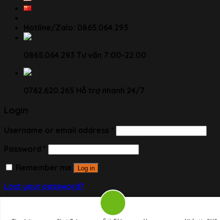
Hotline/Zalo: 0865.064.293
0865.064.293
Tư vấn 7:00-22:00
0762.620.265
Hỗ trợ nhanh 24/7
Login
Username or email address
*
Password
*
Remember me
Log in
Lost your password?