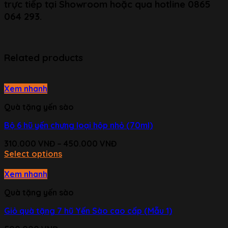
trực tiếp tại Showroom hoặc qua hotline
0865
064 293
.
Related products
Xem nhanh
Quà tặng yến sào
Bộ 6 hũ yến chưng loại hộp nhỏ (70ml)
310.000
VNĐ
–
450.000
VNĐ
Select options
Xem nhanh
Quà tặng yến sào
Giỏ quà tặng 7 hũ Yến Sào cao cấp (Mẫu 1)