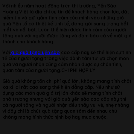
Với nhiều năm hoạt động trên thị trường, Yến Sào
Hoàng Việt là địa chỉ uy tín để khách hàng chọn lựa, đặt
niềm tin và gửi gắm tình cảm của mình vào những giỏ
quà Yến tổ có thiết kế tinh tế, đóng gói sang trọng bắt
mắt và nổi bật. Luôn thể hiện được tình cảm của người
tặng quà với người được tặng và đảm bảo cả về mặt giá
thành cho khách hàng.
Với
giỏ quà tặng yến sào
cao cấp này sẽ thể hiện sự tinh
tế của người tặng trong việc dành tâm tư lựa chọn món
quà và người nhận cũng cảm nhận được sự chân tình,
quan tâm của người tặng.CHI PHÍ HỢP LÝ:
Giỏ quà không tốn chi phí quá lớn, không mang tính chất
xa xỉ lại rất cao sang thể hiện đẳng cấp. Nếu như sử
dụng các món quà giá trị lớn khác sẽ mang tính chất
phô trương nhưng với giỏ quà yến sào cao cấp này thì
cả người tặng và người nhận đều thấy vui vẻ, nhẹ nhàng
vì đây chỉ là chút quà tặng quan tâm đến nhau chứ
không mang hình thức nịnh bợ hay mua chuộc.