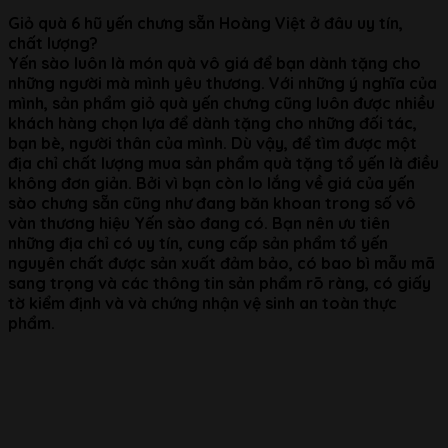
Giỏ quà 6 hũ yến chưng sẵn Hoàng Việt ở đâu uy tín,
chất lượng?
Yến sào luôn là món quà vô giá để bạn dành tặng cho
những người mà mình yêu thương. Với những ý nghĩa của
mình, sản phẩm giỏ quà yến chưng cũng luôn được nhiều
khách hàng chọn lựa để dành tặng cho những đối tác,
bạn bè, người thân của mình. Dù vậy, để tìm được một
địa chỉ chất lượng mua sản phẩm quà tặng tổ yến là điều
không đơn giản. Bởi vì bạn còn lo lắng về giá của yến
sào chưng sẵn cũng như đang băn khoan trong số vô
vàn thương hiệu Yến sào đang có. Bạn nên ưu tiên
những địa chỉ có uy tín, cung cấp sản phẩm tổ yến
nguyên chất được sản xuất đảm bảo, có bao bì mẫu mã
sang trọng và các thông tin sản phẩm rõ ràng, có giấy
tờ kiểm định và và chứng nhận vệ sinh an toàn thực
phẩm.