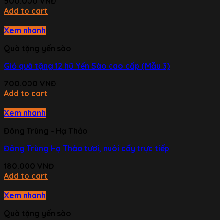
500.000
VNĐ
Add to cart
Xem nhanh
Quà tặng yến sào
Giỏ quà tặng 12 hũ Yến Sào cao cấp (Mẫu 3)
700.000
VNĐ
Add to cart
Xem nhanh
Đông Trùng - Hạ Thảo
Đông Trùng Hạ Thảo tươi, nuôi cấy trực tiếp
180.000
VNĐ
Add to cart
Xem nhanh
Quà tặng yến sào