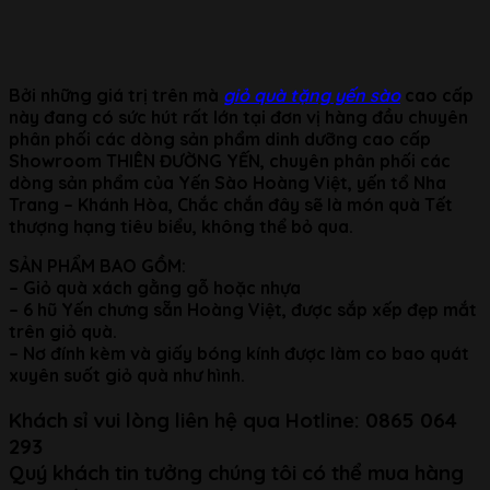
Bởi những giá trị trên mà
giỏ quà tặng yến sào
cao cấp
này đang có sức hút rất lớn tại đơn vị hàng đầu chuyên
phân phối các dòng sản phẩm dinh dưỡng cao cấp
Showroom THIÊN ĐƯỜNG YẾN, chuyên phân phối các
dòng sản phẩm của Yến Sào Hoàng Việt, yến tổ Nha
Trang – Khánh Hòa, Chắc chắn đây sẽ là món quà Tết
thượng hạng tiêu biểu, không thể bỏ qua.
SẢN PHẨM BAO GỒM:
– Giỏ quà xách gằng gỗ hoặc nhựa
– 6 hũ Yến chưng sẵn Hoàng Việt, được sắp xếp đẹp mắt
trên giỏ quà.
– Nơ đính kèm và giấy bóng kính được làm co bao quát
xuyên suốt giỏ quà như hình.
Khách sỉ vui lòng liên hệ qua Hotline:
0865 064
293
Quý khách tin tưởng chúng tôi có thể mua hàng