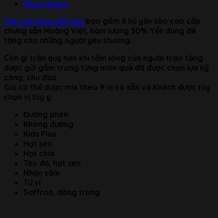
Description
Giỏ quà tặng yến sào
bao gồm 6 hủ yến sào cao cấp
chưng sẵn Hoàng Việt, hàm lượng 30% Yến dùng để
tặng cho những người yêu thương.
Còn gì trân quý hơn khi tấm lòng của người trao tặng
được gửi gắm trong từng món quà đã được chọn lựa kỹ
càng, chu đáo
Giỏ có thể được mix theo 9 vị có sẵn và Khách được tùy
chọn vị tùy ý:
Đường phèn
Không đường
Kids Plus
Hạt sen
Hạt chia
Táo đỏ, hạt sen
Nhân sâm
Tứ vị
Saffron, đông trùng