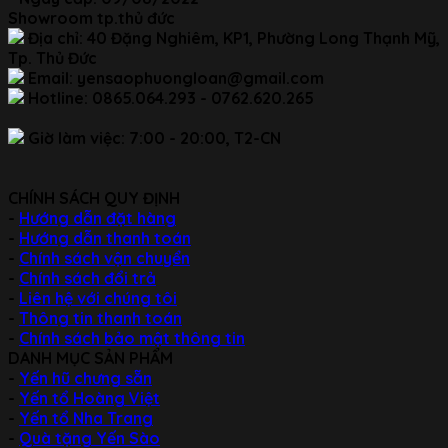
Showroom tp.thủ đức
Địa chỉ:
40 Đặng Nghiêm, KP1, Phường Long Thạnh Mỹ,
Tp. Thủ Đức
Email:
yensaophuongloan@gmail.com
Hotline:
0865.064.293 - 0762.620.265
Giờ làm việc:
7:00 - 20:00, T2-CN
CHÍNH SÁCH QUY ĐỊNH
-
Hướng dẫn đặt hàng
-
Hướng dẫn thanh toán
-
Chính sách vận chuyển
-
Chính sách đổi trả
-
Liên hệ với chúng tôi
-
Thông tin thanh toán
-
Chính sách bảo mật thông tin
DANH MỤC SẢN PHẨM
-
Yến hũ chưng sẵn
-
Yến tổ Hoàng Việt
-
Yến tổ Nha Trang
-
Quà tặng Yến Sào