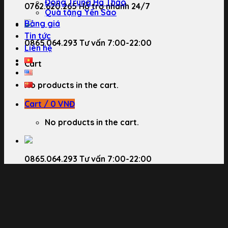
Đông Trùng Hạ Thảo
0762.620.265
Hỗ trợ nhanh 24/7
Quà tặng Yến Sào
Bảng giá
Tin tức
0865.064.293
Tư vấn 7:00-22:00
Liên hệ
Cart
No products in the cart.
Cart /
0
VNĐ
No products in the cart.
0865.064.293
Tư vấn 7:00-22:00