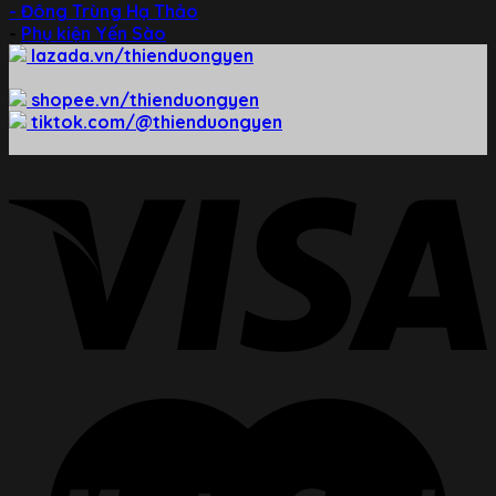
- Đông Trùng Hạ Thảo
-
Phụ kiện Yến Sào
lazada.vn/thienduongyen
shopee.vn/thienduongyen
tiktok.com/@thienduongyen