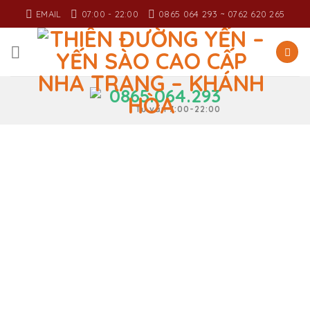
Skip
EMAIL
07:00 - 22:00
0865 064 293 ~ 0762 620 265
to
content
0865.064.293
Tư vấn 7:00-22:00