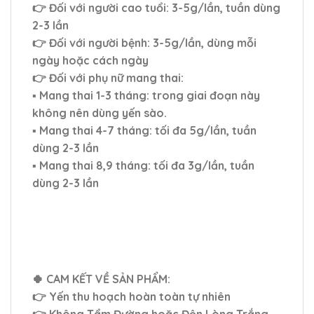
👉 Đối với người cao tuổi: 3-5g/lần, tuần dùng
2-3 lần
👉 Đối với người bệnh: 3-5g/lần, dùng mỗi
ngày hoặc cách ngày
👉 Đối với phụ nữ mang thai:
▪ Mang thai 1-3 tháng: trong giai đoạn này
không nên dùng yến sào.
▪ Mang thai 4-7 tháng: tối đa 5g/lần, tuần
dùng 2-3 lần
▪ Mang thai 8,9 tháng: tối đa 3g/lần, tuần
dùng 2-3 lần
🍀 CAM KẾT VỀ SẢN PHẨM:
👉 Yến thu hoạch hoàn toàn tự nhiên