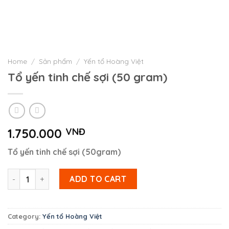
Home
/
Sản phẩm
/
Yến tổ Hoàng Việt
Tổ yến tinh chế sợi (50 gram)
1.750.000
VNĐ
Tổ yến tinh chế sợi (50gram)
Tổ yến tinh chế sợi (50 gram) quantity
ADD TO CART
Category:
Yến tổ Hoàng Việt