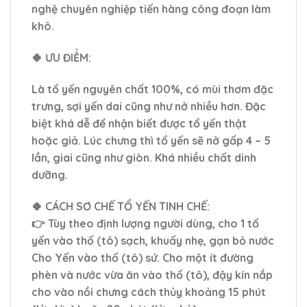
nghệ chuyên nghiệp tiến hàng công đoạn làm
khô.
🍀 ƯU ĐIỂM:
Là tổ yến nguyên chất 100%, có mùi thơm đặc
trưng, sợi yến dai cũng như nở nhiều hơn. Đặc
biệt khá dễ để nhận biết được tổ yến thật
hoặc giả. Lúc chưng thì tổ yến sẽ nở gấp 4 – 5
lần, giai cũng như giòn. Khá nhiều chất dinh
dưỡng.
🍀 CÁCH SƠ CHẾ TỔ YẾN TINH CHẾ:
👉 Tùy theo định lượng người dùng, cho 1 tổ
yến vào thố (tô) sạch, khuấy nhẹ, gạn bỏ nước
Cho Yến vào thố (tô) sứ. Cho một ít đường
phèn và nước vừa ăn vào thố (tô), đậy kín nắp
cho vào nồi chưng cách thủy khoảng 15 phút