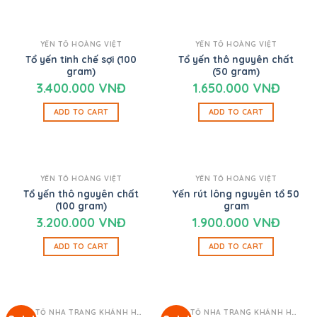
YẾN TỔ HOÀNG VIỆT
YẾN TỔ HOÀNG VIỆT
Tổ yến tinh chế sợi (100
Tổ yến thô nguyên chất
gram)
(50 gram)
3.400.000
VNĐ
1.650.000
VNĐ
ADD TO CART
ADD TO CART
YẾN TỔ HOÀNG VIỆT
YẾN TỔ HOÀNG VIỆT
Tổ yến thô nguyên chất
Yến rút lông nguyên tổ 50
(100 gram)
gram
3.200.000
VNĐ
1.900.000
VNĐ
ADD TO CART
ADD TO CART
YẾN TỔ NHA TRANG KHÁNH HÒA
YẾN TỔ NHA TRANG KHÁNH HÒA