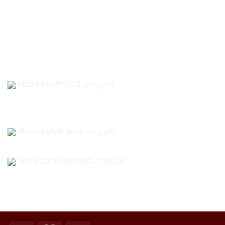
-
Quà tặng Yến Sào
- Đông Trùng Hạ Thảo
-
Phụ kiện Yến Sào
lazada.vn/thienduongyen
shopee.vn/thienduongyen
tiktok.com/@thienduongyen