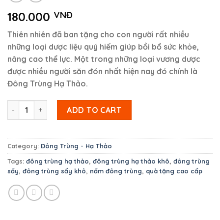
180.000
VNĐ
Thiên nhiên đã ban tặng cho con người rất nhiều
những loại dược liệu quý hiếm giúp bồi bổ sức khỏe,
nâng cao thể lực. Một trong những loại vương dược
được nhiều người săn đón nhất hiện nay đó chính là
Đông Trùng Hạ Thảo.
Đông Trùng Hạ Thảo tươi, nuôi cấy trực tiếp quantity
ADD TO CART
Category:
Đông Trùng - Hạ Thảo
Tags:
đông trùng hạ thảo
,
đông trùng hạ thảo khô
,
đông trùng
sấy
,
đông trùng sấy khô
,
nấm đông trùng
,
quà tặng cao cấp