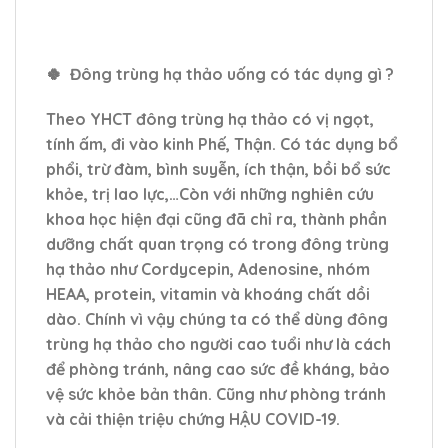
🍀
Đông trùng hạ thảo uống có tác dụng gì ?
Theo YHCT đông trùng hạ thảo có vị ngọt,
tính ấm, đi vào kinh Phế, Thận. Có tác dụng bổ
phổi, trừ đàm, bình suyễn, ích thận, bồi bổ sức
khỏe, trị lao lực,…Còn với những nghiên cứu
khoa học hiện đại cũng đã chỉ ra, thành phần
dưỡng chất quan trọng có trong đông trùng
hạ thảo như Cordycepin, Adenosine, nhóm
HEAA, protein, vitamin và khoáng chất dồi
dào. Chính vì vậy chúng ta có thể dùng đông
trùng hạ thảo cho người cao tuổi như là cách
để phòng tránh, nâng cao sức đề kháng, bảo
vệ sức khỏe bản thân. Cũng như phòng tránh
và cải thiện triệu chứng HẬU COVID-19.