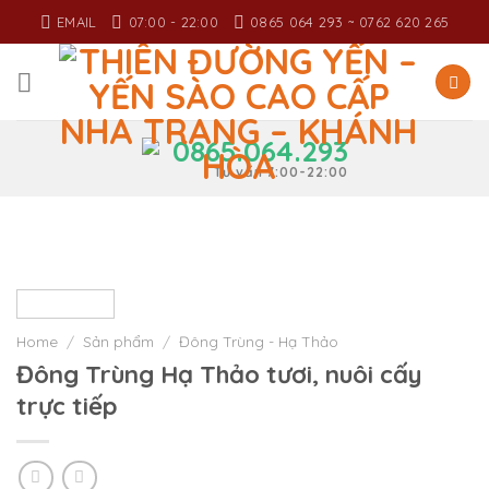
Skip
EMAIL
07:00 - 22:00
0865 064 293 ~ 0762 620 265
to
content
0865.064.293
Tư vấn 7:00-22:00
Home
/
Sản phẩm
/
Đông Trùng - Hạ Thảo
Đông Trùng Hạ Thảo tươi, nuôi cấy
trực tiếp