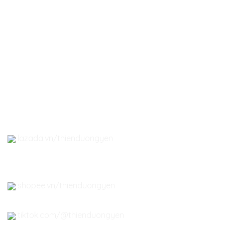
-
Yến hũ chưng sẵn
-
Yến tổ Hoàng Việt
-
Yến tổ Nha Trang
-
Quà tặng Yến Sào
- Đông Trùng Hạ Thảo
-
Phụ kiện Yến Sào
lazada.vn/thienduongyen
shopee.vn/thienduongyen
tiktok.com/@thienduongyen