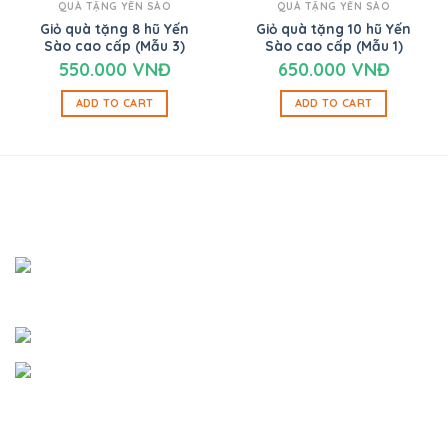
QUÀ TẶNG YẾN SÀO
QUÀ TẶNG YẾN SÀO
Giỏ quà tặng 8 hũ Yến
Giỏ quà tặng 10 hũ Yến
Sào cao cấp (Mẫu 3)
Sào cao cấp (Mẫu 1)
550.000
VNĐ
650.000
VNĐ
ADD TO CART
ADD TO CART
SHOWROOM BÌNH DƯƠNG
Địa chỉ:
Đường Bàu Trâm A, Khu Phố 6, Phường Thới
Hòa, Thị Xã Bến Cát, Tỉnh Bình Dương
Email:
thienduongyen@gmail.com
Hotline:
0865.064.293 - 0762.620.265
- Giấy chứng nhận đăng ký kinh doanh số:
46C8035743