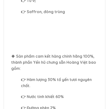
👉 Tứ vị
👉 Saffron, đông trùng
🍀 Sản phẩm cam kết hảng chính hãng 100%,
thành phần Yến hũ chưng sẵn Hoàng Việt bao
gồm:
👉 Hàm lượng 30% tổ yến tươi nguyên
chất.
👉 Nước tinh khiết 60%
👉 Đường phèn 2%