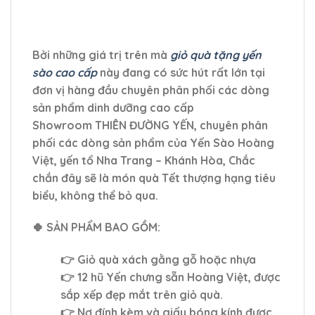
Bởi những giá trị trên mà
giỏ quà tặng yến
sào cao cấp
này đang có sức hút rất lớn tại
đơn vị hàng đầu chuyên phân phối các dòng
sản phẩm dinh dưỡng cao cấp
Showroom THIÊN ĐƯỜNG YẾN, chuyên phân
phối các dòng sản phẩm của Yến Sào Hoàng
Việt, yến tổ Nha Trang – Khánh Hòa, Chắc
chắn đây sẽ là món quà Tết thượng hạng tiêu
biểu, không thể bỏ qua.
🍀 SẢN PHẨM BAO GỒM:
👉 Giỏ quà xách gằng gỗ hoặc nhựa
👉 12 hũ Yến chưng sẵn Hoàng Việt, được
sắp xếp đẹp mắt trên giỏ quà.
👉 Nơ đính kèm và giấy bóng kính được