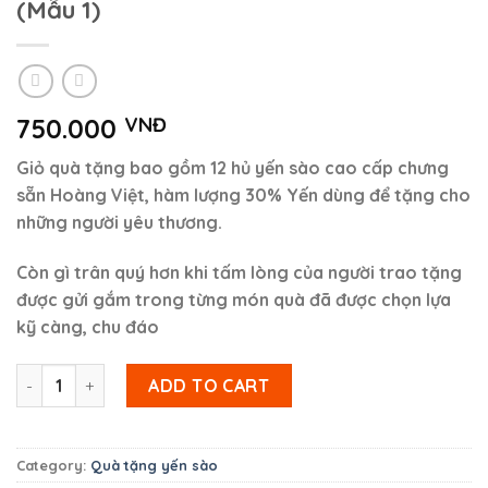
(Mẫu 1)
750.000
VNĐ
Giỏ quà tặng bao gồm 12 hủ yến sào cao cấp chưng
sẵn Hoàng Việt, hàm lượng 30% Yến dùng để tặng cho
những người yêu thương.
Còn gì trân quý hơn khi tấm lòng của người trao tặng
được gửi gắm trong từng món quà đã được chọn lựa
kỹ càng, chu đáo
Giỏ quà tặng 12 hũ Yến Sào cao cấp (Mẫu 1) quantity
ADD TO CART
Category:
Quà tặng yến sào