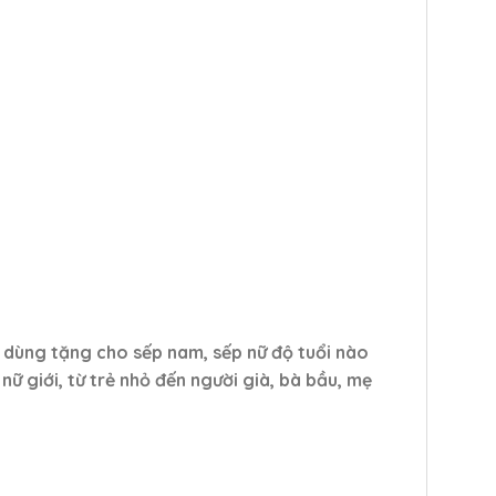
 dùng tặng cho sếp nam, sếp nữ độ tuổi nào
ữ giới, từ trẻ nhỏ đến người già, bà bầu, mẹ