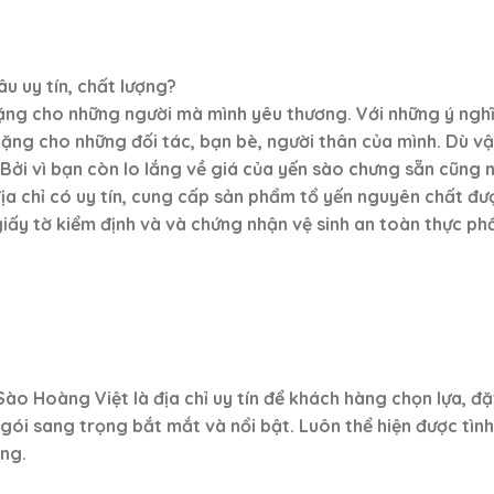
u uy tín, chất lượng?
tặng cho những người mà mình yêu thương. Với những ý ngh
ặng cho những đối tác, bạn bè, người thân của mình. Dù vậ
 Bởi vì bạn còn lo lắng về giá của yến sào chưng sẵn cũn
địa chỉ có uy tín, cung cấp sản phẩm tổ yến nguyên chất 
iấy tờ kiểm định và và chứng nhận vệ sinh an toàn thực ph
Sào Hoàng Việt là địa chỉ uy tín để khách hàng chọn lựa, đ
g gói sang trọng bắt mắt và nổi bật. Luôn thể hiện được tì
ng.