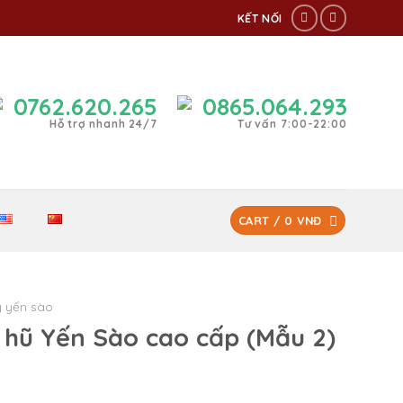
KẾT NỐI
0762.620.265
0865.064.293
Hỗ trợ nhanh 24/7
Tư vấn 7:00-22:00
CART /
0
VNĐ
 yến sào
 hũ Yến Sào cao cấp (Mẫu 2)