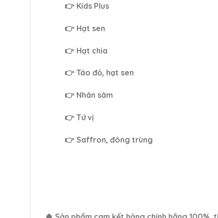
👉 Kids Plus
👉 Hạt sen
👉 Hạt chia
👉 Táo đỏ, hạt sen
👉 Nhân sâm
👉 Tứ vị
👉 Saffron, đông trùng
🍀 Sản phẩm cam kết hảng chính hãng 100%, 