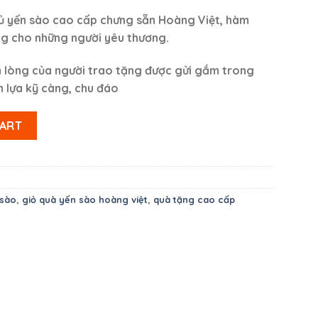
ủ yến sào cao cấp chưng sẵn Hoàng Việt, hàm
g cho những người yêu thương.
m lòng của người trao tặng được gửi gắm trong
 lựa kỹ càng, chu đáo
ao cấp (Mẫu 2) quantity
CART
 sào
,
giỏ quà yến sào hoàng việt
,
quà tặng cao cấp