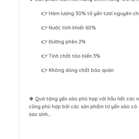
👉 Hàm lượng 30% tổ yến tươi nguyên ch
👉 Nước tinh khiết 60%
👉 Đường phèn 2%
👉 Tinh chất tảo biển 3%
👉 Không dùng chất bảo quản
🍀 Quà tặng yến sào phù hợp với hầu hết các 
cũng phù hợp bởi các sản phẩm từ yến sào có g
sau sinh…