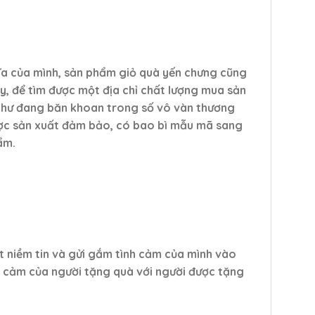
ĩa của mình, sản phẩm giỏ quà yến chưng cũng
y, để tìm được một địa chỉ chất lượng mua sản
g như đang băn khoan trong số vô vàn thương
được sản xuất đảm bảo, có bao bì mẫu mã sang
ẩm.
ặt niềm tin và gửi gắm tình cảm của mình vào
nh cảm của người tặng quà với người được tặng