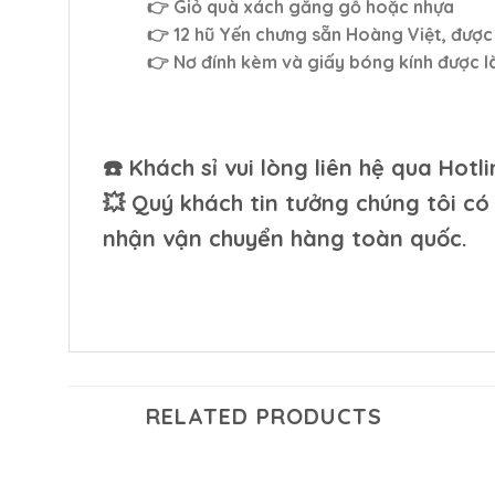
👉 Giỏ quà xách gằng gỗ hoặc nhựa
👉 12 hũ Yến chưng sẵn Hoàng Việt, được
👉 Nơ đính kèm và giấy bóng kính được l
☎️ Khách sỉ vui lòng liên hệ qua Hot
💥 Quý khách tin tưởng chúng tôi c
nhận vận chuyển hàng toàn quốc.
RELATED PRODUCTS