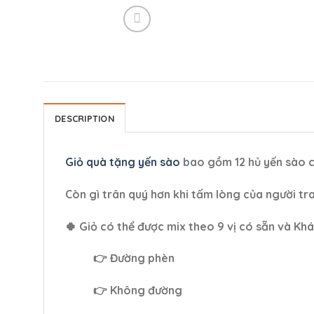
DESCRIPTION
Giỏ quà tặng yến sào
bao gồm 12 hủ yến sào 
Còn gì trân quý hơn khi tấm lòng của người t
🍀 Giỏ có thể được mix theo 9 vị có sẵn và Khá
👉 Đường phèn
👉 Không đường