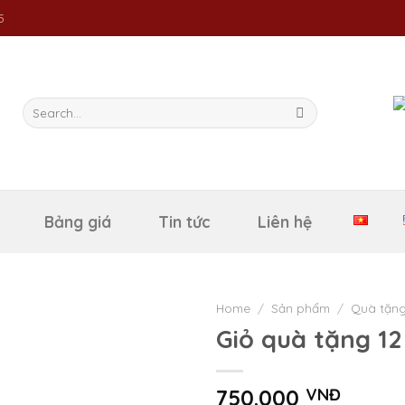
5
Search
for:
Bảng giá
Tin tức
Liên hệ
Home
/
Sản phẩm
/
Quà tặng
Giỏ quà tặng 12
750.000
VNĐ