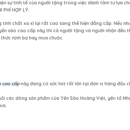
iện sự tinh tế của người tặng trong việc dành tâm tư lựa
I PHÍ HỢP LÝ:
tính chất xa xỉ lại rất cao sang thể hiện đẳng cấp. Nếu nh
ến sào cao cấp này thì cả người tặng và người nhận đều thấ
thức nịnh bợ hay mua chuộc.
o cao cấp
này đang có sức hút rất lớn tại đơn vị hàng đầu
 các dòng sản phẩm của Yến Sào Hoàng Việt, yến tổ Nha
ua.