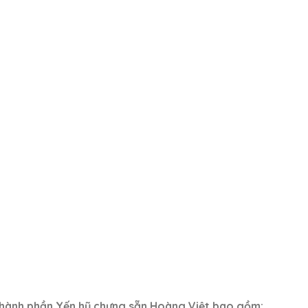
thành phần Yến hũ chưng sẵn Hoàng Việt bao gồm: