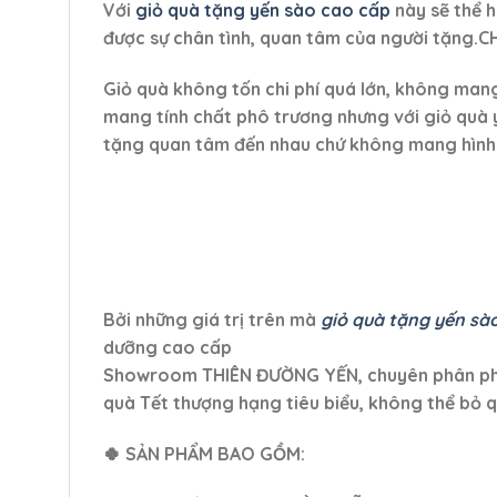
Với
giỏ quà tặng yến sào
cao cấp
này sẽ thể h
được sự chân tình, quan tâm của người tặng.CH
Giỏ quà không tốn chi phí quá lớn, không mang 
mang tính chất phô trương nhưng với giỏ quà y
tặng quan tâm đến nhau chứ không mang hình 
Bởi những giá trị trên mà
giỏ quà tặng yến sà
dưỡng cao cấp
Showroom THIÊN ĐƯỜNG YẾN, chuyên phân phối
quà Tết thượng hạng tiêu biểu, không thể bỏ q
🍀 SẢN PHẨM BAO GỒM: