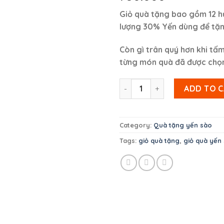
Giỏ quà tặng bao gồm 12 h
lượng 30% Yến dùng để tặn
Còn gì trân quý hơn khi tấ
từng món quà đã được chọn
Giỏ quà tặng 12 hũ Yến Sào c
ADD TO 
Category:
Quà tặng yến sào
Tags:
giỏ quà tặng
,
giỏ quà yến